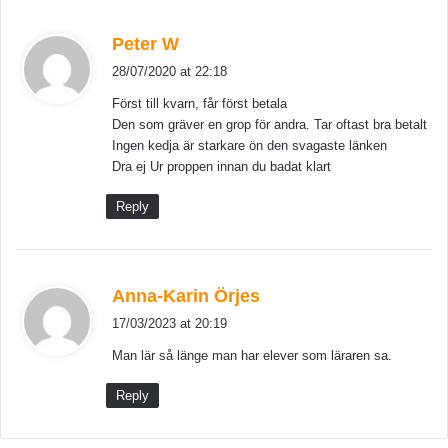
s
Peter W
a
28/07/2020 at 22:18
y
Först till kvarn, får först betala
s
Den som gräver en grop för andra. Tar oftast bra betalt
:
Ingen kedja är starkare ön den svagaste länken
Dra ej Ur proppen innan du badat klart
Reply
s
Anna-Karin Örjes
a
17/03/2023 at 20:19
y
Man lär så länge man har elever som läraren sa.
s
:
Reply