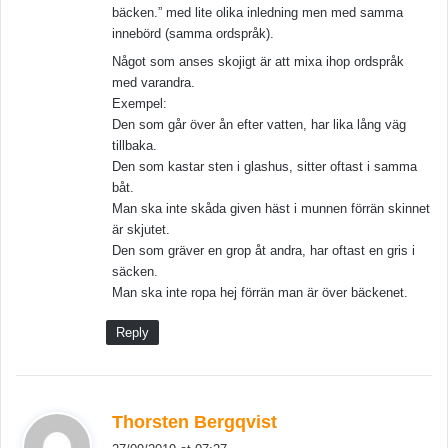
bäcken.” med lite olika inledning men med samma
innebörd (samma ordspråk).
Något som anses skojigt är att mixa ihop ordspråk
med varandra.
Exempel:
Den som går över ån efter vatten, har lika lång väg
tillbaka.
Den som kastar sten i glashus, sitter oftast i samma
båt.
Man ska inte skåda given häst i munnen förrän skinnet
är skjutet.
Den som gräver en grop åt andra, har oftast en gris i
säcken.
Man ska inte ropa hej förrän man är över bäckenet.
Reply
s
Thorsten Bergqvist
a