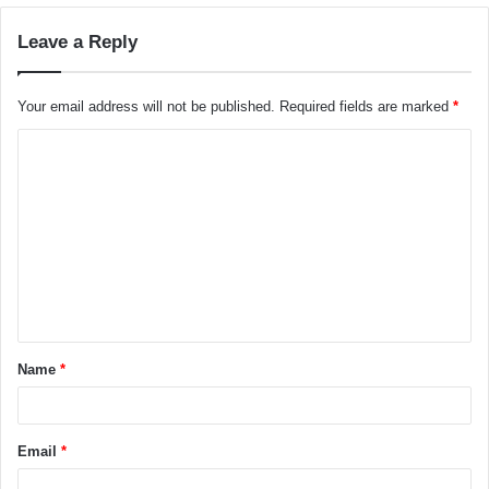
Leave a Reply
Your email address will not be published.
Required fields are marked
*
C
o
m
m
e
n
t
Name
*
*
Email
*