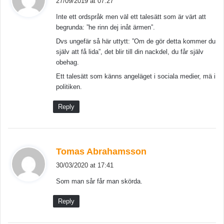
27/09/2019 at 07:27
y
Inte ett ordspråk men väl ett talesätt som är värt att
s
begrunda: ”he rinn dej inåt ärmen”.
:
Dvs ungefär så här uttytt: ”Om de gör detta kommer du
själv att få lida”, det blir till din nackdel, du får själv
obehag.
Ett talesätt som känns angeläget i sociala medier, mä i
politiken.
Reply
s
Tomas Abrahamsson
a
30/03/2020 at 17:41
y
Som man sår får man skörda.
s
:
Reply