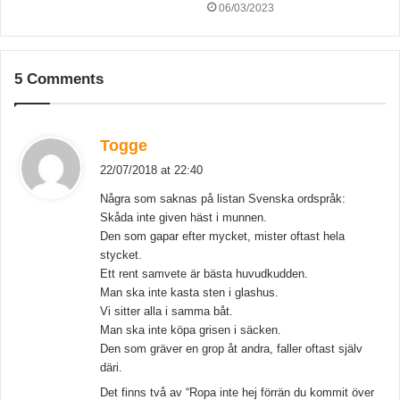
06/03/2023
5 Comments
s
Togge
a
22/07/2018 at 22:40
y
Några som saknas på listan Svenska ordspråk:
s
Skåda inte given häst i munnen.
:
Den som gapar efter mycket, mister oftast hela
stycket.
Ett rent samvete är bästa huvudkudden.
Man ska inte kasta sten i glashus.
Vi sitter alla i samma båt.
Man ska inte köpa grisen i säcken.
Den som gräver en grop åt andra, faller oftast själv
däri.
Det finns två av “Ropa inte hej förrän du kommit över