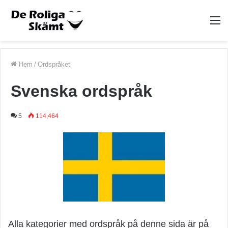
M
Hem
/
Ordspråket
Svenska ordspråk
5
114,464
Alla kategorier med ordspråk på denne sida är på